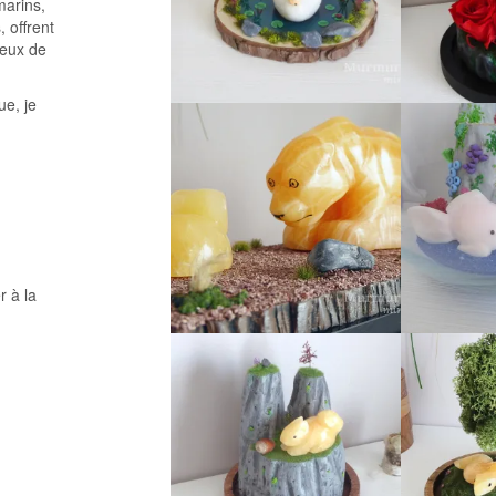
marins,
 offrent
reux de
ue, je
r à la