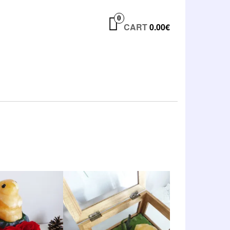
0
CART
0.00€