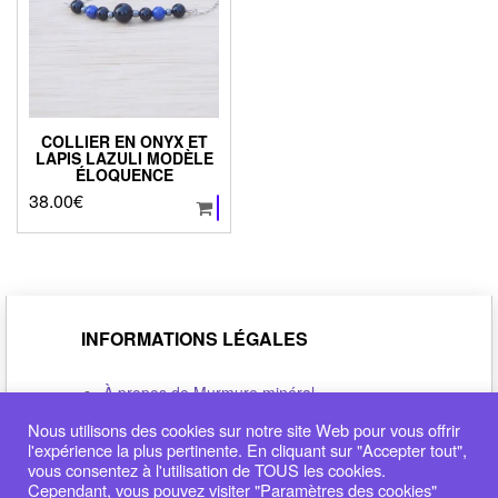
COLLIER EN ONYX ET
LAPIS LAZULI MODÈLE
ÉLOQUENCE
38.00
€
INFORMATIONS LÉGALES
À propos de Murmure minéral
Politique de confidentialité
Nous utilisons des cookies sur notre site Web pour vous offrir
Conditions générales de vente
l'expérience la plus pertinente. En cliquant sur "Accepter tout",
Déclaration de cookie
vous consentez à l'utilisation de TOUS les cookies.
Me contacter
Cependant, vous pouvez visiter "Paramètres des cookies"