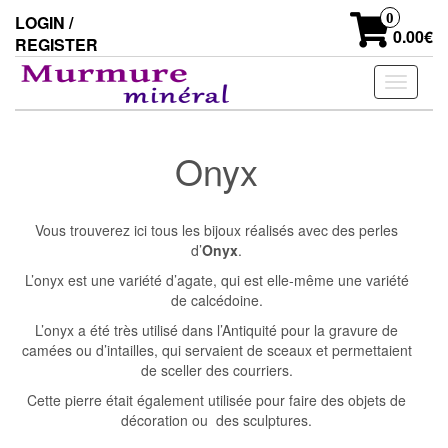
Skip
0
LOGIN /
to
0.00€
REGISTER
the
content
Toggle
navigati
Onyx
Vous trouverez ici tous les bijoux réalisés avec des perles
d’
Onyx
.
L’onyx est une variété d’agate, qui est elle-même une variété
de calcédoine.
L’onyx a été très utilisé dans l’Antiquité pour la gravure de
camées ou d’intailles, qui servaient de sceaux et permettaient
de sceller des courriers.
Cette pierre était également utilisée pour faire des objets de
décoration ou des sculptures.