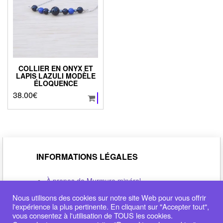
COLLIER EN ONYX ET
LAPIS LAZULI MODÈLE
ÉLOQUENCE
38.00
€
INFORMATIONS LÉGALES
À propos de Murmure minéral
Politique de confidentialité
Nous utilisons des cookies sur notre site Web pour vous offrir
Conditions générales de vente
l'expérience la plus pertinente. En cliquant sur "Accepter tout",
Déclaration de cookie
vous consentez à l'utilisation de TOUS les cookies.
Me contacter