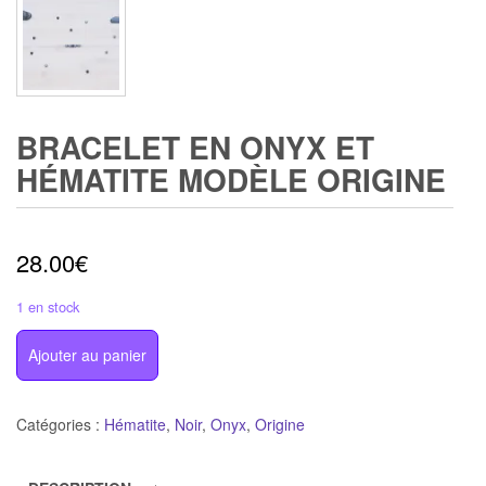
BRACELET EN ONYX ET
HÉMATITE MODÈLE ORIGINE
28.00
€
1 en stock
quantité
Ajouter au panier
de
Bracelet
en
Catégories :
Hématite
,
Noir
,
Onyx
,
Origine
Onyx
et