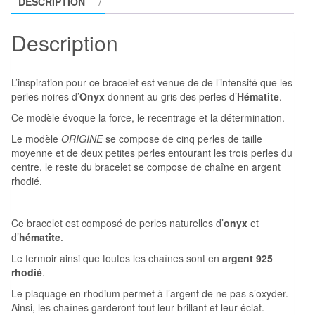
DESCRIPTION
Hématite
modèle
Description
ORIGINE
L’inspiration pour ce bracelet est venue de de l’intensité que les
perles noires d’
Onyx
donnent au gris des perles d’
Hématite
.
Ce modèle évoque la force, le recentrage et la détermination.
Le modèle
ORIGINE
se compose de cinq perles de taille
moyenne et de deux petites perles entourant les trois perles du
centre, le reste du bracelet se compose de chaîne en argent
rhodié.
Ce bracelet est composé de perles naturelles d’
onyx
et
d’
hématite
.
Le fermoir ainsi que toutes les chaînes sont en
argent 925
rhodié
.
Le plaquage en rhodium permet à l’argent de ne pas s’oxyder.
Ainsi, les chaînes garderont tout leur brillant et leur éclat.