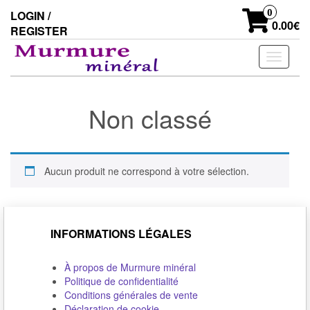
Skip
0
LOGIN /
to
0.00€
REGISTER
the
content
Toggle
navigati
Non classé
Aucun produit ne correspond à votre sélection.
INFORMATIONS LÉGALES
À propos de Murmure minéral
Politique de confidentialité
Conditions générales de vente
Déclaration de cookie