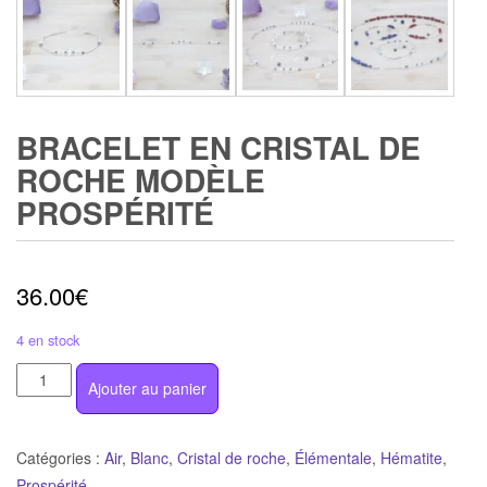
BRACELET EN CRISTAL DE
ROCHE MODÈLE
PROSPÉRITÉ
36.00
€
4 en stock
quantité
Ajouter au panier
de
Bracelet
en
Catégories :
Air
,
Blanc
,
Cristal de roche
,
Élémentale
,
Hématite
,
cristal
Prospérité