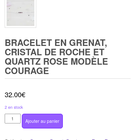
BRACELET EN GRENAT,
CRISTAL DE ROCHE ET
QUARTZ ROSE MODÈLE
COURAGE
32.00
€
2 en stock
quantité
Ajouter au panier
de
Bracelet