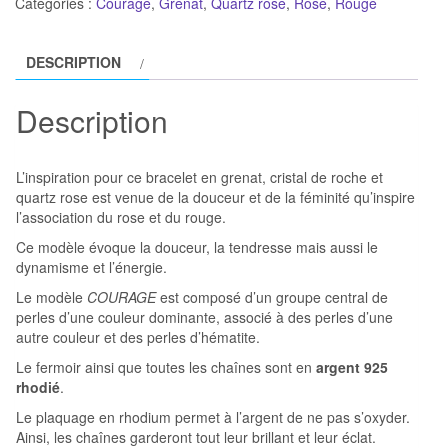
en
Catégories :
Courage
,
Grenat
,
Quartz rose
,
Rose
,
Rouge
Grenat,
cristal
DESCRIPTION
de
roche
Description
et
Quartz
L’inspiration pour ce bracelet en grenat, cristal de roche et
rose
quartz rose est venue de la douceur et de la féminité qu’inspire
modèle
l’association du rose et du rouge.
COURAGE
Ce modèle évoque la douceur, la tendresse mais aussi le
dynamisme et l’énergie.
Le modèle
COURAGE
est composé d’un groupe central de
perles d’une couleur dominante, associé à des perles d’une
autre couleur et des perles d’hématite.
Le fermoir ainsi que toutes les chaînes sont en
argent 925
rhodié
.
Le plaquage en rhodium permet à l’argent de ne pas s’oxyder.
Ainsi, les chaînes garderont tout leur brillant et leur éclat.