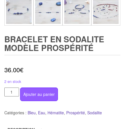
BRACELET EN SODALITE
MODÈLE PROSPÉRITÉ
36.00
€
2 en stock
quantité
Ajouter au panier
de
Bracelet
en
Catégories :
Bleu
,
Eau
,
Hématite
,
Prospérité
,
Sodalite
sodalite
modèle