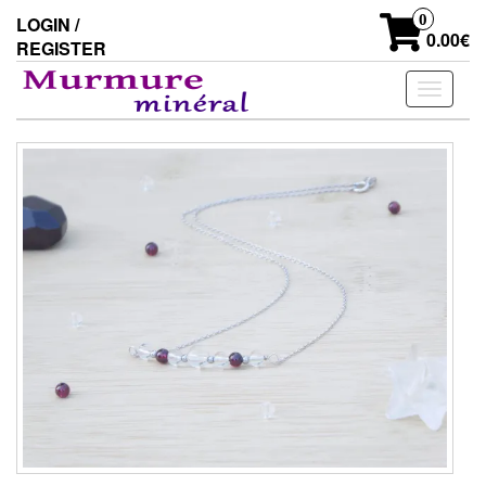
Skip
0
LOGIN /
to
0.00€
REGISTER
the
content
Toggle
navigati