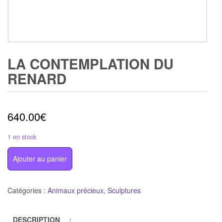
LA CONTEMPLATION DU
RENARD
640.00
€
1 en stock
quantité
Ajouter au panier
de
La
contemplation
Catégories :
Animaux précieux
,
Sculptures
du
renard
DESCRIPTION