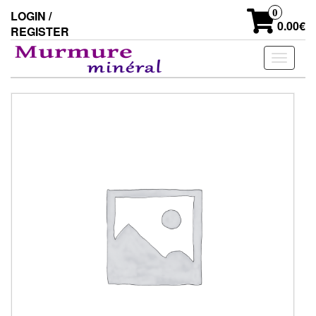
Skip
0
LOGIN /
to
0.00€
REGISTER
the
content
Toggle
navigati