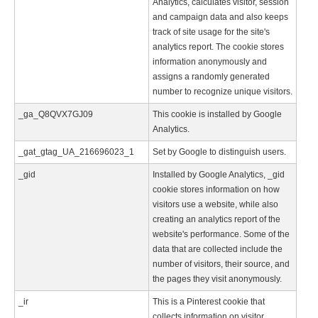
Analytics, calculates visitor, session
and campaign data and also keeps
track of site usage for the site's
analytics report. The cookie stores
information anonymously and
assigns a randomly generated
number to recognize unique visitors.
_ga_Q8QVX7GJ09
This cookie is installed by Google
Analytics.
_gat_gtag_UA_216696023_1
Set by Google to distinguish users.
_gid
Installed by Google Analytics, _gid
cookie stores information on how
visitors use a website, while also
creating an analytics report of the
website's performance. Some of the
data that are collected include the
number of visitors, their source, and
the pages they visit anonymously.
_ir
This is a Pinterest cookie that
collects information on visitor