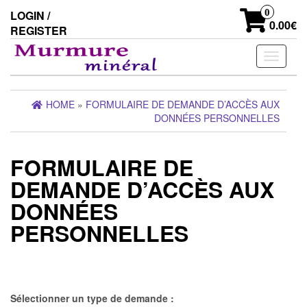
Skip
0
LOGIN /
to
0.00€
REGISTER
the
content
Toggle
navigati
HOME
»
FORMULAIRE DE DEMANDE D’ACCÈS AUX
DONNÉES PERSONNELLES
FORMULAIRE DE
DEMANDE D’ACCÈS AUX
DONNÉES
PERSONNELLES
Sélectionner un type de demande :