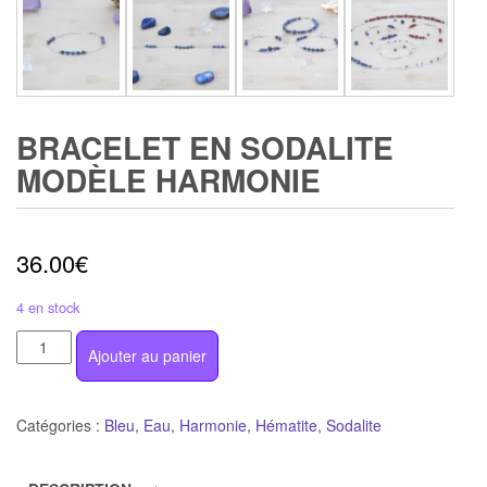
BRACELET EN SODALITE
MODÈLE HARMONIE
36.00
€
4 en stock
quantité
Ajouter au panier
de
Bracelet
en
Catégories :
Bleu
,
Eau
,
Harmonie
,
Hématite
,
Sodalite
sodalite
modèle