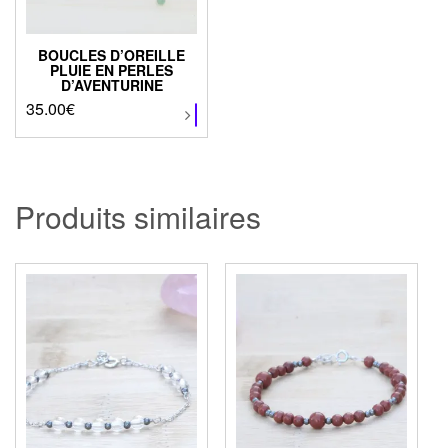
BOUCLES D’OREILLE
PLUIE EN PERLES
D’AVENTURINE
35.00
€
Ce
produit
a
plusieurs
variations.
Produits similaires
Les
options
peuvent
être
choisies
sur
la
page
du
produit