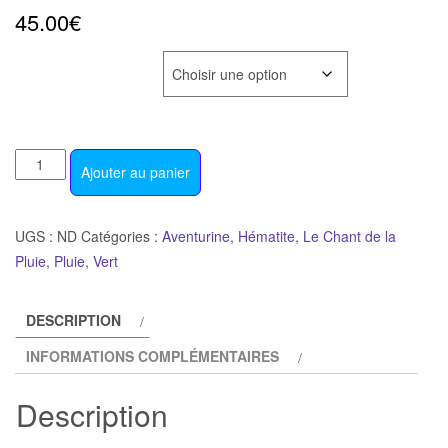
45.00
€
CLAIRE OU FONCÉE
quantité
Ajouter au panier
de
Collier
Pluie
UGS :
ND
Catégories :
Aventurine
,
Hématite
,
Le Chant de la
en
Pluie
,
Pluie
,
Vert
perles
d'Aventurine
DESCRIPTION
INFORMATIONS COMPLÉMENTAIRES
Description